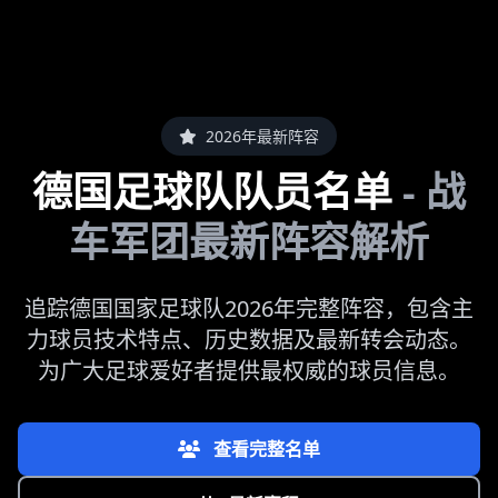
2026年最新阵容
德国足球队队员名单
- 战
车军团最新阵容解析
追踪德国国家足球队2026年完整阵容，包含主
力球员技术特点、历史数据及最新转会动态。
为广大足球爱好者提供最权威的球员信息。
查看完整名单