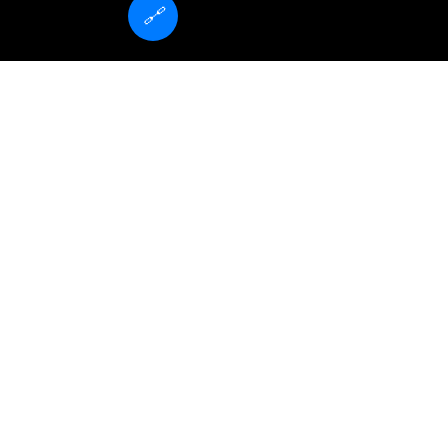
🔗
中国女子乒乓球队员
足球队简介
中国vs韩国足球直播
足球队对歌
近期赛事预告
江阴篮球队
骑士vs掘金录像
关注德国战车在2026年的精彩表现
2:1
德国
法国
GER
FRA
已完成
柏林奥林匹克体育场
19:30